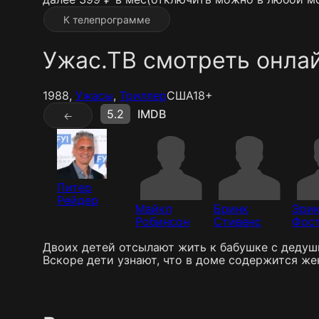
К телепрограмме
Ужас.ТВ смотреть онла
1988,
Ужасы
,
Триллер
США
18+
5.2
IMDB
←
Питер
Рейдер
Майкл
Бринк
Эри
Робинсон
Стивенс
Фос
Двоих детей отсылают жить к бабушке с дедушко
Вскоре дети узнают, что в доме содержится ж