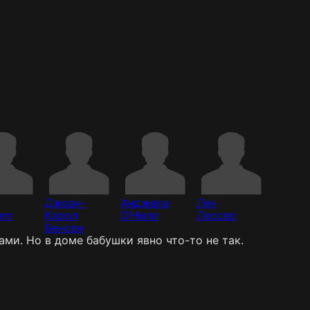
Джоан-
Анджела
Лен
am
Кэрол
О’Нилл
Лессер
Бенсен
ми. Но в доме бабушки явно что-то не так.