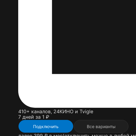
410+ каналов, 24КИНО и Tvigle
7 дней за 1 ₽
Подключить
Все варианты
далее 399 ₽ в мес
(отключить можно в любой м