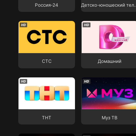
Россия-24
Детско-юношеский 
СТС
Домашний
СТС
Домашний
ТНТ
Муз ТВ
ТНТ
Муз ТВ