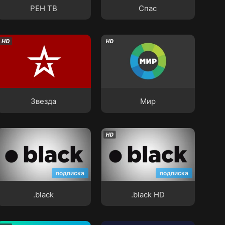
РЕН ТВ
Спас
Звезда
Мир
Звезда
Мир
.black
.black HD
подписка
подписка
.black
.black HD