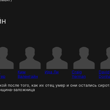
йн
к
Ким
Ида Ли
Craig
David
тер
Валентайн
Yerman
Donh
й после того, как их отец умер и они остались сирота
енщина-заложница