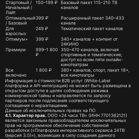
Стартовый /
150–199 ₽
Базовый пакет 115–210 ТВ
Начальный /
каналов
Лайт
Оптимальный
399 ₽
Расширенный пакет 340–433
/ Базовый
канала
Для
249 ₽
Тематический пакет каналов
взрослых
Оптимум+
399 ₽
340+ каналов + контент от
24КИНО
Премиум
999–1 800
350–470 каналов, включая
₽
спортивные и тематические,
доступ ко всем пяти онлайн-
кинотеатрам
Все
1 800 ₽
380+ каналов, спорт, пакет 18+,
включено
все кинотеатры
Информация о стоимости B2B услуг (White-Label
платформа и API-интеграция) не может быть размещена в
открытом доступе в целях соблюдения режима
коммерческой тайны и направляется по запросу
партнеров после подписания соответствующего
соглашения о неразглашении.
Данные об исключительных правах на ПО
4.1. Характер прав.
ООО «24 часа ТВ» (ИНН 7701362121)
является законным правообладателем исключительных
прав на программное обеспечение собственной
разработки («Платформа интерактивного сервиса 24ТВ
(версия 3.0)»), возникших в силу создания данного