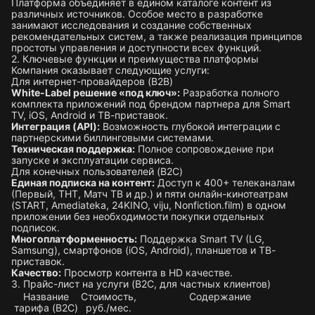
Платформа объединяет в едином каталоге контент из
различных источников. Особое место в разработке
занимают исследования и создание собственных
рекомендательных систем, а также реализация принципов
простоты управления и доступности всех функций.
2. Ключевые функции и преимущества платформы
Компания оказывает следующие услуги:
Для интернет-провайдеров (B2B)
White-Label решение «под ключ»:
Разработка полного
комплекта приложений под брендом партнера для Smart
TV, iOS, Android и ТВ-приставок.
Интеграция (API):
Возможность глубокой интеграции с
партнерскими биллинговыми системами.
Техническая поддержка:
Полное сопровождение при
запуске и эксплуатации сервиса.
Для конечных пользователей (B2C)
Единая подписка на контент:
Доступ к 400+ телеканалам
(Первый, ТНТ, Матч ТВ и др.) и пяти онлайн-кинотеатрам
(START, Amediateka, 24KINO, viju, Nonfiction.film) в одном
приложении без необходимости покупки отдельных
подписок.
Многоплатформенность:
Поддержка Smart TV (LG,
Samsung), смартфонов (iOS, Android), планшетов и ТВ-
приставок.
Качество:
Просмотр контента в HD качестве.
3. Прайс-лист на услуги (B2C, для частных клиентов)
Название
Стоимость,
Содержание
тарифа (B2C)
руб./мес.