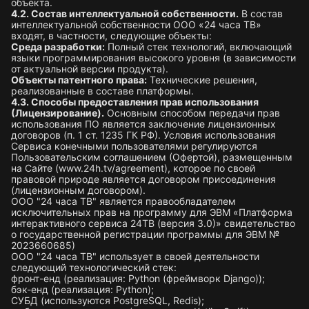
объекта.
4.2. Состав интеллектуальной собственности.
В состав
интеллектуальной собственности ООО «24 часа ТВ»
входят, в частности, следующие объекты:
Среда разработки:
Полный стек технологий, включающий
языки программирования высокого уровня (в зависимости
от актуальной версии продукта).
Объекты патентного права:
Технические решения,
реализованные в составе платформы.
4.3. Способы предоставления прав использования
(Лицензирование).
Основным способом передачи прав
использования ПО является заключение лицензионных
договоров (п. 1 ст. 1235 ГК РФ). Условия использования
Сервиса конечными пользователями регулируются
Пользовательским соглашением (Офертой), размещенным
на Сайте (www.24h.tv/agreement), которое по своей
правовой природе является договором присоединения
(лицензионным договором).
ООО "24 часа ТВ" является правообладателем
исключительных прав на программу для ЭВМ «Платформа
интерактивного сервиса 24ТВ (версия 3.0)» свидетельство
о государственной регистрации программы для ЭВМ №
2023660685)
ООО "24 часа ТВ" использует в своей деятельности
следующий технологический стек:
фронт-енд (реализация: Python (фреймворк Django));
бэк-енд (реализация: Python);
СУБД (используются PostgreSQL, Redis);