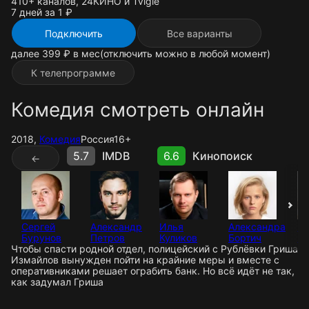
410+ каналов, 24КИНО и Tvigle
7 дней за 1 ₽
Подключить
Все варианты
далее 399 ₽ в мес
(отключить можно в любой момент)
К телепрограмме
Комедия смотреть онлайн
2018,
Комедия
Россия
16+
5.7
IMDB
6.6
Кинопоиск
←
Сергей
Александр
Илья
Александра
Ри
Бурунов
Петров
Куликов
Бортич
Гр
Чтобы спасти родной отдел, полицейский с Рублёвки Гриша
Измайлов вынужден пойти на крайние меры и вместе с
оперативниками решает ограбить банк. Но всё идёт не так,
как задумал Гриша