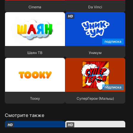
Cinema
Da Vinci
подписка
Шаян ТВ
Уникум
Шаян ТВ
Уникум
подписка
Тооку
СуперГерои (Малыш)
Тооку
СуперГерои (Малыш)
Смотрите также