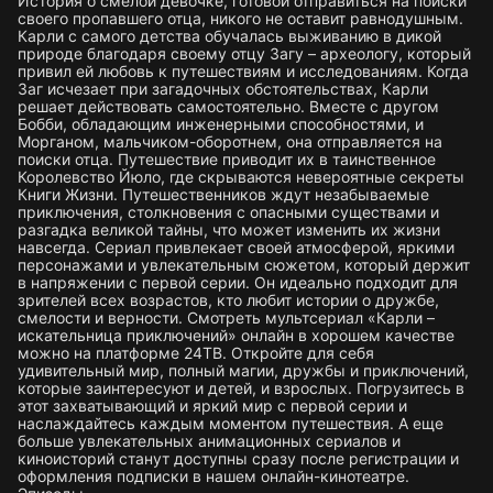
История о смелой девочке, готовой отправиться на поиски
своего пропавшего отца, никого не оставит равнодушным.
Карли с самого детства обучалась выживанию в дикой
природе благодаря своему отцу Загу – археологу, который
привил ей любовь к путешествиям и исследованиям. Когда
Заг исчезает при загадочных обстоятельствах, Карли
решает действовать самостоятельно. Вместе с другом
Бобби, обладающим инженерными способностями, и
Морганом, мальчиком-оборотнем, она отправляется на
поиски отца. Путешествие приводит их в таинственное
Королевство Йюло, где скрываются невероятные секреты
Книги Жизни. Путешественников ждут незабываемые
приключения, столкновения с опасными существами и
разгадка великой тайны, что может изменить их жизни
навсегда. Сериал привлекает своей атмосферой, яркими
персонажами и увлекательным сюжетом, который держит
в напряжении с первой серии. Он идеально подходит для
зрителей всех возрастов, кто любит истории о дружбе,
смелости и верности. Смотреть мультсериал «Карли –
искательница приключений» онлайн в хорошем качестве
можно на платформе 24ТВ. Откройте для себя
удивительный мир, полный магии, дружбы и приключений,
которые заинтересуют и детей, и взрослых. Погрузитесь в
этот захватывающий и яркий мир с первой серии и
наслаждайтесь каждым моментом путешествия. А еще
больше увлекательных анимационных сериалов и
киноисторий станут доступны сразу после регистрации и
оформления подписки в нашем онлайн-кинотеатре.