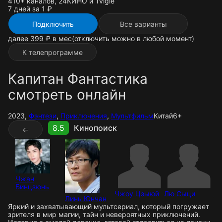
410+ каналов, 24КИНО и Tvigle
7 дней за 1 ₽
Подключить
Все варианты
далее 399 ₽ в мес
(отключить можно в любой момент)
К телепрограмме
Капитан Фантастика
смотреть онлайн
2023,
Фэнтези
,
Приключения
,
Мультфильм
Китай
6+
8.5
Кинопоиск
←
Чжан
Бинцзюнь
Чжоу Цзыюй
Лю Сыци
Ч
Линь Юнчан
Яркий и захватывающий мультсериал, который погружает
зрителя в мир магии, тайн и невероятных приключений.