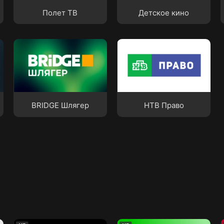
Полет ТВ
Детское кино
BRIDGE Шлягер
НТВ Право
BRIDGE Шлягер
НТВ Право