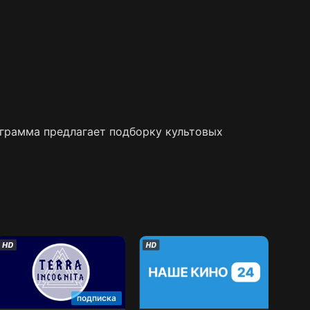
ограмма предлагает подборку культовых
Терра Инкогнита
Наше кино 24
подписка