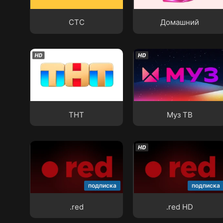
СТС
Домашний
СТС
Домашний
ТНТ
Муз ТВ
ТНТ
Муз ТВ
.red
.red HD
подписка
подписка
.red
.red HD