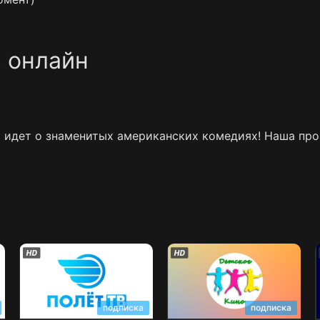
ь онлайн
ь идет о знаменитых американских комедиях! Наша пр
Полет ТВ
Детское кино
подписка
подписка