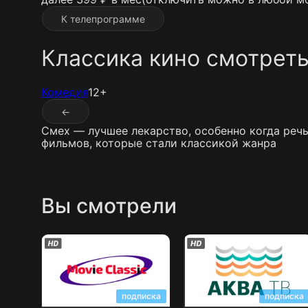
К телепрограмме
Классика кино смотрет
Комедия
12+
←
Смех — лучшее лекарство, особенно когда реч
фильмов, которые стали классикой жанра
Вы смотрели
Классика кино
Аква ТВ
подписка
подписка