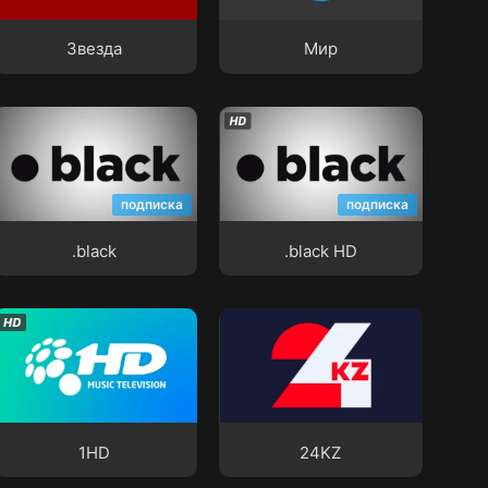
Звезда
Мир
Звезда
Мир
.black
.black HD
подписка
подписка
.black
.black HD
1HD
24KZ
1HD
24KZ