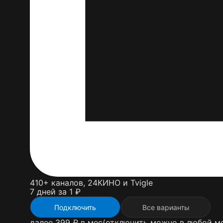
410+ каналов, 24КИНО и Tvigle
7 дней за 1 ₽
Подключить
Все варианты
далее 399 ₽ в мес
(отключить можно в любой м