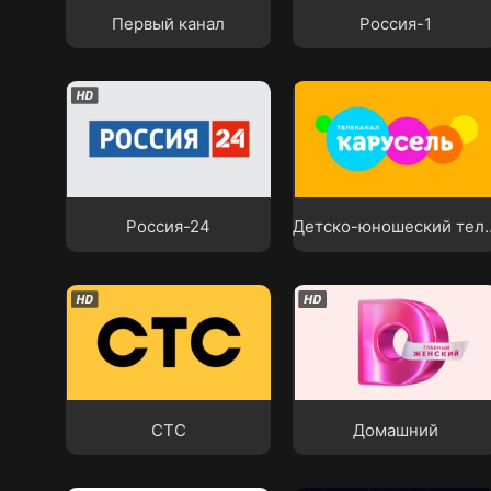
Первый канал
Россия-1
Детско-юношеский
Россия-24
телеканал «Карусель
Россия-24
Детско-юношеский 
СТС
Домашний
СТС
Домашний