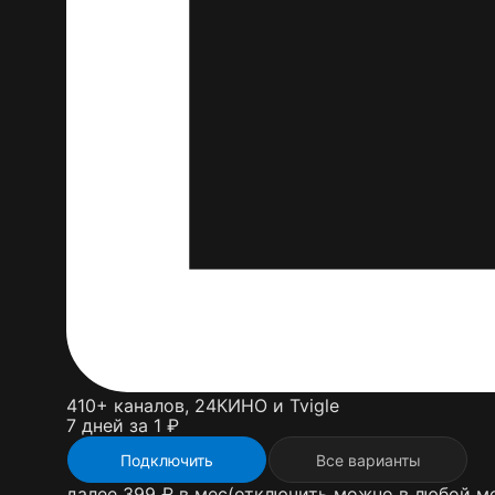
410+ каналов, 24КИНО и Tvigle
7 дней за 1 ₽
Подключить
Все варианты
далее 399 ₽ в мес
(отключить можно в любой м