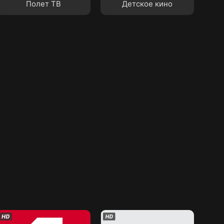
Полет ТВ
Детское кино