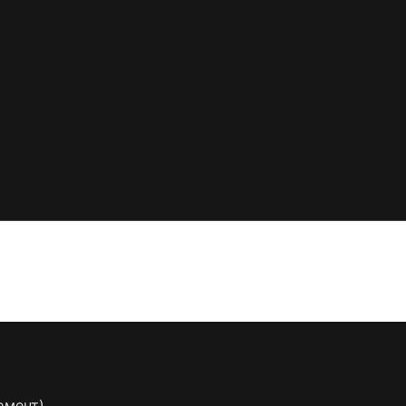
омент)