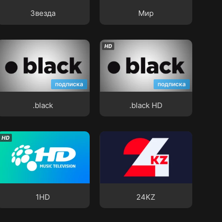
Звезда
Мир
.black
.black HD
подписка
подписка
.black
.black HD
1HD
24KZ
1HD
24KZ