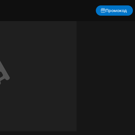
Промокод