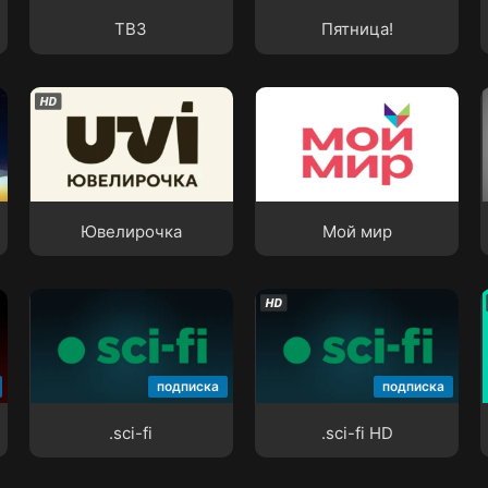
ТВ3
Пятница!
Ювелирочка
Мой мир
Ювелирочка
Мой мир
.sci-fi
.sci-fi HD
подписка
подписка
.sci-fi
.sci-fi HD