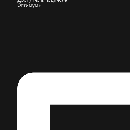
Доступно в подписке
Оптимум+