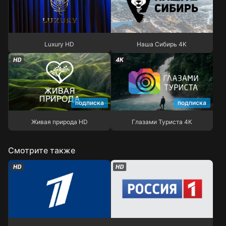
Luxury HD
Наша Сибирь 4K
Luxury HD
Наша Сибирь 4K
подписка
подписка
Живая природа HD
Глазами Туриста 4К
Живая природа HD
Глазами Туриста 4К
Смотрите также
Первый канал
Россия-1