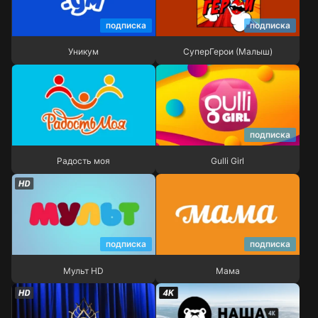
подписка
подписка
Уникум
СуперГерои (Малыш)
Уникум
СуперГерои (Малыш)
подписка
Радость моя
Gulli Girl
Радость моя
Gulli Girl
подписка
подписка
Мульт HD
Мама
Мульт HD
Мама