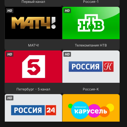
Первый канал
Россия-1
МАТЧ!
Телекомпания НТВ
МАТЧ!
Телекомпания НТВ
Петербург - 5 канал
Россия-К
Петербург - 5 канал
Россия-К
Детско-юношеский
Россия-24
телеканал «Карусель»