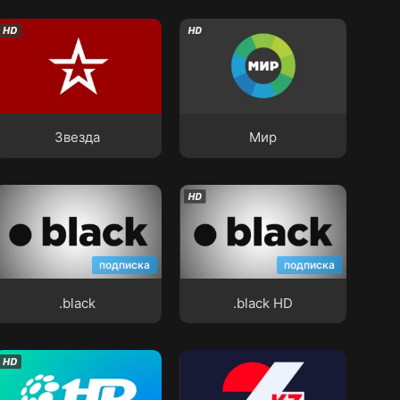
Звезда
Мир
Звезда
Мир
.black
.black HD
подписка
подписка
.black
.black HD