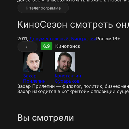
К телепрограмме
КиноСезон смотреть он
2011,
Документальный
,
Биография
Россия
16+
6.9
Кинопоиск
←
Захар
Константин
Прилепин
Сухарьков
Захар Прилепин — филолог, политик, бизнесмен,
Захар находится в «открытой» оппозиции сущ
Вы смотрели