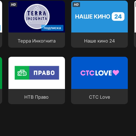
Терра Инкогнита
Наше кино 24
подписка
Терра Инкогнита
Наше кино 24
НТВ Право
СТС Love
НТВ Право
СТС Love