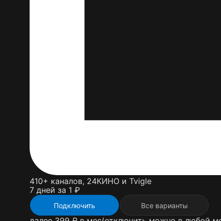
410+ каналов, 24КИНО и Tvigle
7 дней за 1 ₽
Подключить
Все варианты
далее 399 ₽ в мес
(отключить можно в любой м