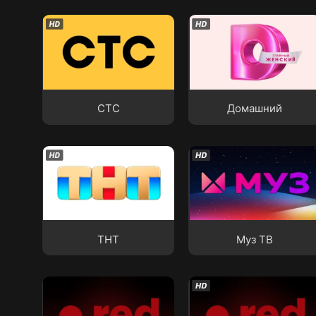
СТС
Домашний
СТС
Домашний
ТНТ
Муз ТВ
ТНТ
Муз ТВ