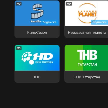
КиноСезон
Неизвестная планета
подписка
подписка
КиноСезон
Неизвестная планета
1HD
ТНВ Татарстан
1HD
ТНВ Татарстан