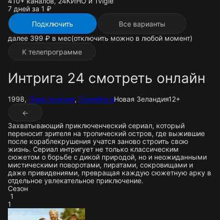
410+ каналов, 24КИНО и Tvigle
7 дней за 1 ₽
Подключить
Все варианты
далее 399 ₽ в мес
(отключить можно в любой момент)
К телепрограмме
Интрига 24 смотреть онлайн
1998,
Приключения
,
Семейный
Новая Зеландия
12+
←
Захватывающий приключенческий сериал, который
переносит зрителя на тропический остров, где выжившие
после кораблекрушения учатся заново строить свою
жизнь. Сериал интригует не только классическим
сюжетом о борьбе с дикой природой, но и неожиданными
мистическими поворотами, пиратами, сокровищами и
даже привидениями, превращая каждую сюжетную арку в
отдельное увлекательное приключение.
Сезон
1
1