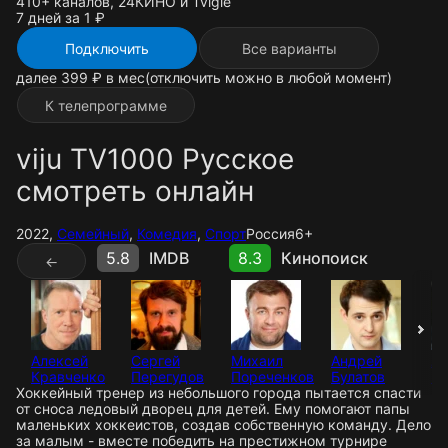
410+ каналов, 24КИНО и Tvigle
7 дней за 1 ₽
Подключить
Все варианты
далее 399 ₽ в мес
(отключить можно в любой момент)
К телепрограмме
viju TV1000 Русское
смотреть онлайн
2022,
Семейный
,
Комедия
,
Спорт
Россия
6+
5.8
IMDB
8.3
Кинопоиск
←
Алексей
Сергей
Михаил
Андрей
Ал
Кравченко
Перегудов
Пореченков
Булатов
Ба
Хоккейный тренер из небольшого города пытается спасти
от сноса ледовый дворец для детей. Ему помогают папы
маленьких хоккеистов, создав собственную команду. Дело
за малым - вместе победить на престижном турнире