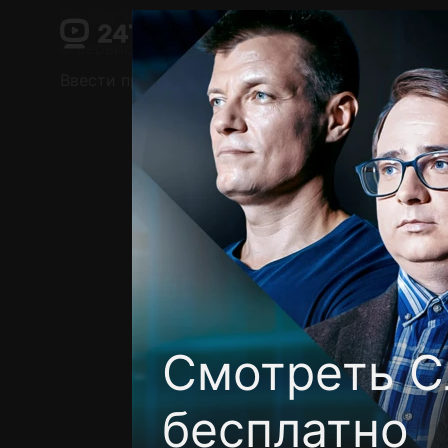
Поддержка:
support@24h.tv
О сервисе
Пользовательское соглашение
Ввести промокод
Установить на ТВ
Беспла
Смотреть С
бесплатно