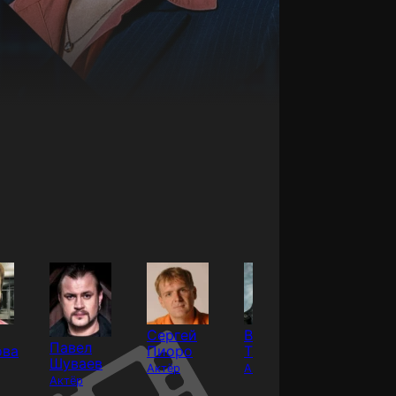
Сергей
Владимир
Ольга
Павел
ова
Пиоро
Ташлыков
Мокши
Шуваев
Актёр
Актёр
Актёр
Актёр