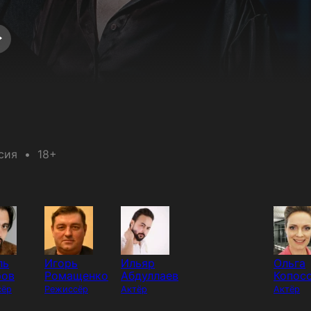
сия
18+
ль
Игорь
Ильяр
Ольга
ров
Ромащенко
Абдуллаев
Копос
сёр
Режиссёр
Актёр
Актёр