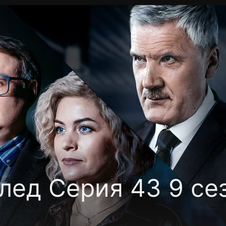
Политика конфиденциальности
Для партнёров
Отк
тные каналы
Контакты
лед Серия 43 9 се