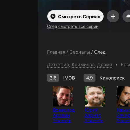
Смотреть Сериал
След смотреть все серии
Главная
/
Сериалы
/
След
Детектив
,
Криминал
,
Драма
Рос
3.6
IMDB
4.9
Кинопоиск
Всеволод
Юрий
Ками
Аравин
Харнас
Заки
Режиссёр
Режиссёр
Режис