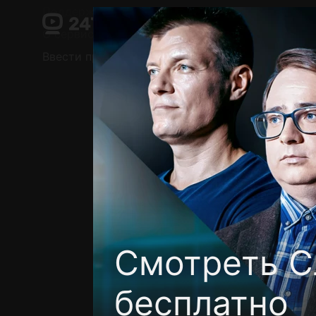
Поддержка:
support@24h.tv
О сервисе
Пользовательское соглашение
Ввести промокод
Установить на ТВ
Беспла
Смотреть С
бесплатно