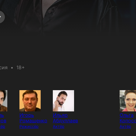
сия
18+
ль
Игорь
Ильяр
Ольга
ров
Ромащенко
Абдуллаев
Копос
сёр
Режиссёр
Актёр
Актёр