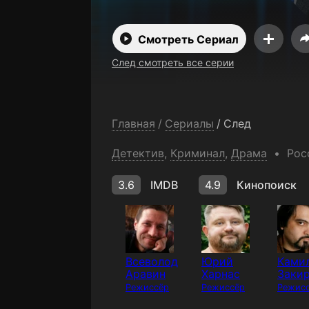
Смотреть Сериал
След смотреть все серии
Главная
/
Сериалы
/
След
Детектив
,
Криминал
,
Драма
Рос
3.6
IMDB
4.9
Кинопоиск
Всеволод
Юрий
Ками
Аравин
Харнас
Заки
Режиссёр
Режиссёр
Режис