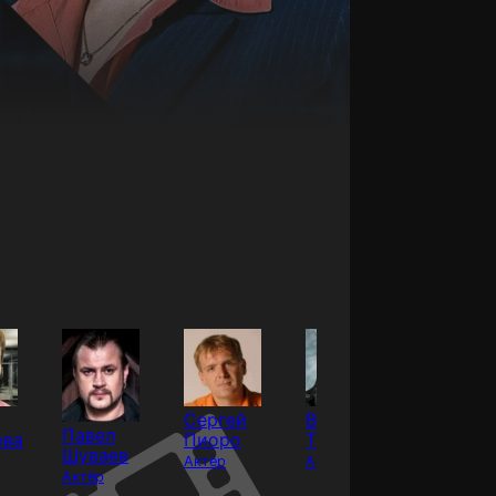
Сергей
Владимир
Ольга
Павел
ова
Пиоро
Ташлыков
Мокши
Шуваев
Актёр
Актёр
Актёр
Актёр