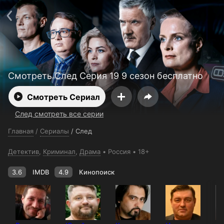
Поддержка:
support@24h.tv
О сервисе
Пользовательское соглашение
Политика конфиденциальности
Для партнёров
Открыть приложение
Ввести промокод
Установить на ТВ
Бесплатные каналы
Контакты
Смотреть След Серия 19 9 сезон бесплатно
Смотреть Сериал
След смотреть все серии
Главная
/
Сериалы
/
След
Детектив
,
Криминал
,
Драма
Россия
18+
3.6
IMDB
4.9
Кинопоиск