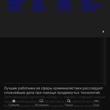
Всеволод
Юрий
Камиль
Игорь
И
Аравин
Харнас
Закиров
Ромащенко
Аб
Режиссёр
Режиссёр
Режиссёр
Режиссёр
Ак
Лучшие работники из сферы криминалистики расследуют
сложнейшие дела при помощи продвинутых технологий.
Затягивающий детектив «След» — сериал, ставший самым
продолжительным кинопроектом в российской истории.
Главная
ТВ-каналы
Поиск
Ещё
Когда в Москве появляется маньяк, жертвами которого