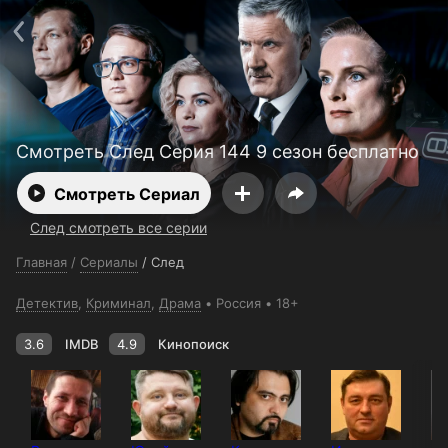
Поддержка:
support@24h.tv
О сервисе
Пользовательское соглашение
Политика конфиденциальности
Для партнёров
Открыть приложение
Ввести промокод
Установить на ТВ
Бесплатные каналы
Контакты
Смотреть След Серия 144 9 сезон бесплатно
Смотреть Сериал
След смотреть все серии
Главная
/
Сериалы
/
След
Детектив
,
Криминал
,
Драма
Россия
18+
3.6
IMDB
4.9
Кинопоиск