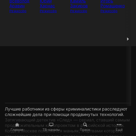
Всеволод
Юрий
Камиль
Игорь
И
Аравин
Харнас
Закиров
Ромащенко
Аб
Режиссёр
Режиссёр
Режиссёр
Режиссёр
Ак
Лучшие работники из сферы криминалистики расследуют
сложнейшие дела при помощи продвинутых технологий.
Затягивающий детектив «След» — сериал, ставший самым
продолжительным кинопроектом в российской истории.
Главная
ТВ-каналы
Поиск
Ещё
Когда в Москве появляется маньяк, жертвами которого