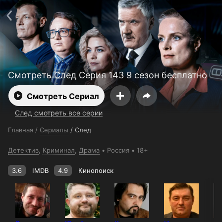
Поддержка:
support@24h.tv
О сервисе
Пользовательское соглашение
Политика конфиденциальности
Для партнёров
Открыть приложение
Ввести промокод
Установить на ТВ
Бесплатные каналы
Контакты
Смотреть След Серия 143 9 сезон бесплатно
Смотреть Сериал
След смотреть все серии
Главная
/
Сериалы
/
След
Детектив
,
Криминал
,
Драма
Россия
18+
3.6
IMDB
4.9
Кинопоиск