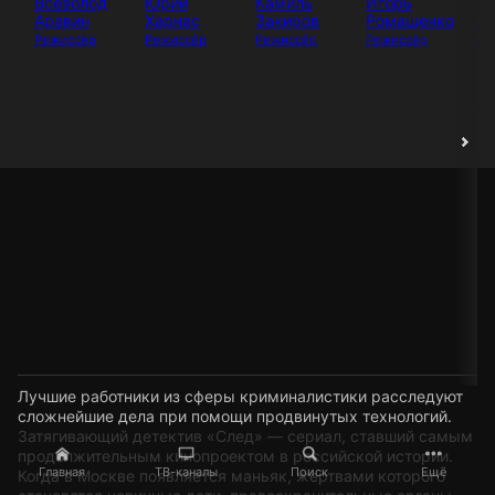
Всеволод
Юрий
Камиль
Игорь
И
Аравин
Харнас
Закиров
Ромащенко
Аб
Режиссёр
Режиссёр
Режиссёр
Режиссёр
Ак
Лучшие работники из сферы криминалистики расследуют
сложнейшие дела при помощи продвинутых технологий.
Затягивающий детектив «След» — сериал, ставший самым
продолжительным кинопроектом в российской истории.
Главная
ТВ-каналы
Поиск
Ещё
Когда в Москве появляется маньяк, жертвами которого