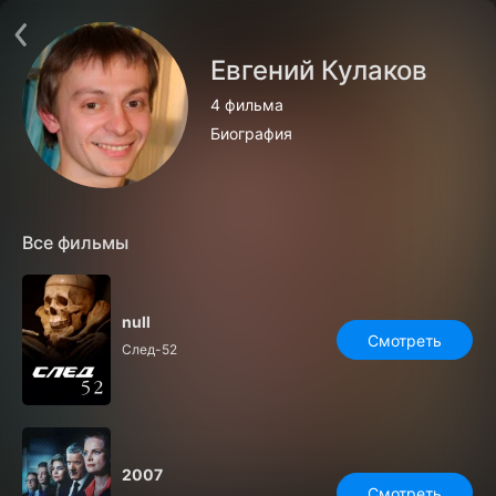
Поддержка:
support@24h.tv
О сервисе
Пользовательское соглашение
Евгений Кулаков
Политика конфиденциальности
Для партнёров
4 фильма
Открыть приложение
Ввести промокод
Биография
Установить на ТВ
Бесплатные каналы
Контакты
Все фильмы
null
Смотреть
След-52
2007
Смотреть