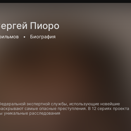
Политика конфиденциальности
Для партнёров
Отк
ергей Пиоро
тные каналы
Контакты
фильмов
•
Биография
Федеральной экспертной службы, использующие новейшие
 раскрывают самые опасные преступления. В 12 сериях проекта
ы уникальные расследования