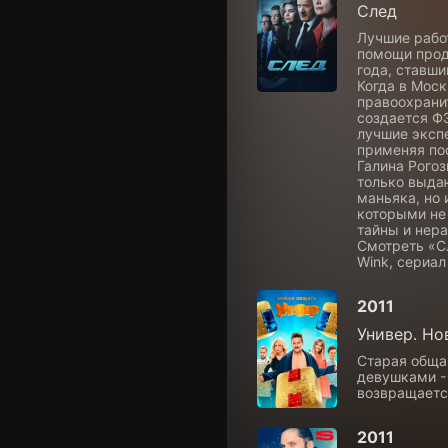
След
Лучшие рабо
помощи прод
года, ставш
Когда в Моск
правоохрани
создается Ф
лучшие эксп
применяя по
Галина Рогоз
только выда
маньяка, но 
которыми не
тайны и нер
Смотреть «С
Wink, сериал
2011
Универ. Но
Старая общаг
девушками - 
возвращаетс
2011