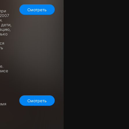
Смотреть
при
 2007
и.
 дети,
ацию,
лько
ся
ть
,
е.
висе
Смотреть
ремя