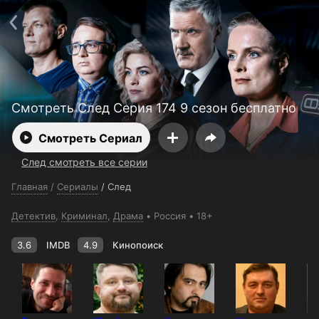
Поддержка:
support@24h.tv
О сервисе
Пользовательское соглашение
Политика конфиденциальности
Для партнёров
Открыть приложение
Ввести промокод
Установить на ТВ
Бесплатные каналы
Контакты
Смотреть След Серия 174 9 сезон бесплатно
Смотреть Сериал
След смотреть все серии
Главная
/
Сериалы
/
След
Детектив
,
Криминал
,
Драма
Россия
18+
3.6
IMDB
4.9
Кинопоиск