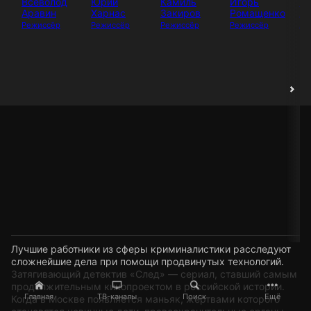
Всеволод
Юрий
Камиль
Игорь
И
Аравин
Харнас
Закиров
Ромащенко
Аб
Режиссёр
Режиссёр
Режиссёр
Режиссёр
Ак
Лучшие работники из сферы криминалистики расследуют
сложнейшие дела при помощи продвинутых технологий.
Затягивающий детектив «След» — сериал, ставший самым
продолжительным кинопроектом в российской истории.
Главная
ТВ-каналы
Поиск
Ещё
Когда в Москве появляется маньяк, жертвами которого