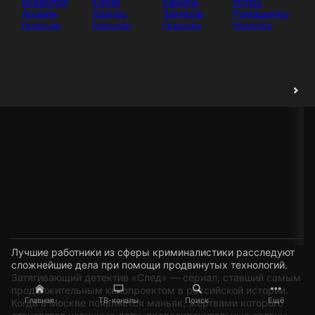
Всеволод
Юрий
Камиль
Игорь
И
Аравин
Харнас
Закиров
Ромащенко
Аб
Режиссёр
Режиссёр
Режиссёр
Режиссёр
Ак
Лучшие работники из сферы криминалистики расследуют
сложнейшие дела при помощи продвинутых технологий.
Затягивающий детектив «След» — сериал, ставший самым
продолжительным кинопроектом в российской истории.
Главная
ТВ-каналы
Поиск
Ещё
Когда в Москве появляется маньяк, жертвами которого