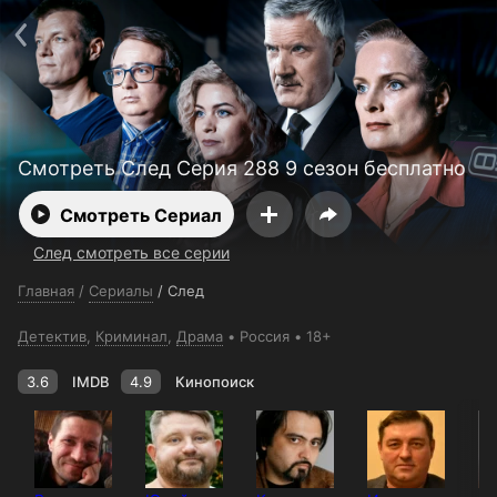
Поддержка:
support@24h.tv
О сервисе
Пользовательское соглашение
Политика конфиденциальности
Для партнёров
Открыть приложение
Ввести промокод
Установить на ТВ
Бесплатные каналы
Контакты
Смотреть След Серия 288 9 сезон бесплатно
Смотреть Сериал
След смотреть все серии
Главная
/
Сериалы
/
След
Детектив
,
Криминал
,
Драма
Россия
18+
3.6
IMDB
4.9
Кинопоиск