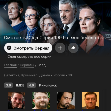
Поддержка:
support@24h.tv
О сервисе
Пользовательское соглашение
Политика конфиденциальности
Для партнёров
Открыть приложение
Ввести промокод
Установить на ТВ
Бесплатные каналы
Контакты
Смотреть След Серия 199 9 сезон бесплатно
Смотреть Сериал
След смотреть все серии
Главная
/
Сериалы
/
След
Детектив
,
Криминал
,
Драма
Россия
18+
3.6
IMDB
4.9
Кинопоиск