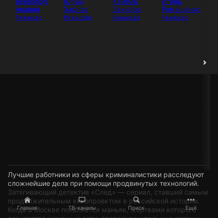
Всеволод
Юрий
Камиль
Игорь
И
Аравин
Харнас
Закиров
Ромащенко
Аб
Режиссёр
Режиссёр
Режиссёр
Режиссёр
Ак
Лучшие работники из сферы криминалистики расследуют
сложнейшие дела при помощи продвинутых технологий.
Затягивающий детектив «След» — сериал, ставший самым
продолжительным кинопроектом в российской истории.
Главная
ТВ-каналы
Поиск
Ещё
Когда в Москве появляется маньяк, жертвами которого