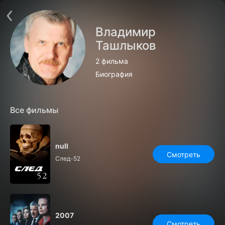
Поддержка:
support@24h.tv
О сервисе
Пользовательское соглашение
Владимир
Политика конфиденциальности
Для партнёров
Ташлыков
Открыть приложение
Ввести промокод
2 фильма
Установить на ТВ
Бесплатные каналы
Контакты
Биография
Все фильмы
null
Смотреть
След-52
2007
Смотреть