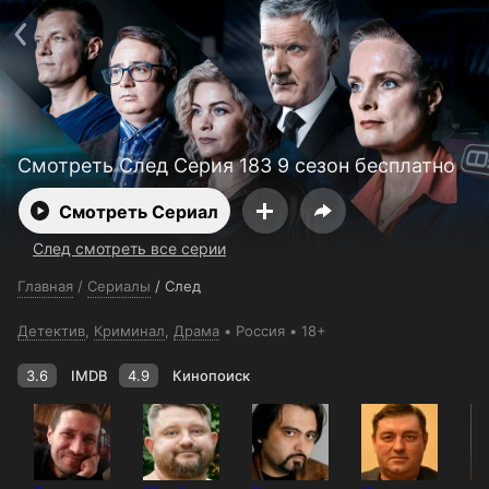
Поддержка:
support@24h.tv
О сервисе
Пользовательское соглашение
Политика конфиденциальности
Для партнёров
Открыть приложение
Ввести промокод
Установить на ТВ
Бесплатные каналы
Контакты
Смотреть След Серия 183 9 сезон бесплатно
Смотреть Сериал
След смотреть все серии
Главная
/
Сериалы
/
След
Детектив
,
Криминал
,
Драма
Россия
18+
3.6
IMDB
4.9
Кинопоиск