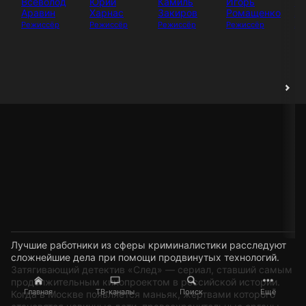
Всеволод
Юрий
Камиль
Игорь
И
Аравин
Харнас
Закиров
Ромащенко
Аб
Режиссёр
Режиссёр
Режиссёр
Режиссёр
Ак
Лучшие работники из сферы криминалистики расследуют
сложнейшие дела при помощи продвинутых технологий.
Затягивающий детектив «След» — сериал, ставший самым
продолжительным кинопроектом в российской истории.
Главная
ТВ-каналы
Поиск
Ещё
Когда в Москве появляется маньяк, жертвами которого