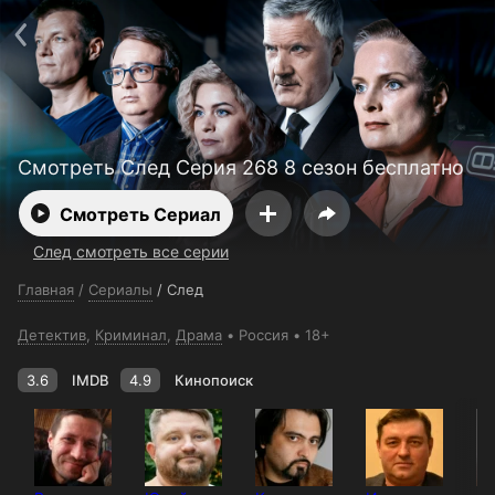
Поддержка:
support@24h.tv
О сервисе
Пользовательское соглашение
Политика конфиденциальности
Для партнёров
Открыть приложение
Ввести промокод
Установить на ТВ
Бесплатные каналы
Контакты
Смотреть След Серия 268 8 сезон бесплатно
Смотреть Сериал
След смотреть все серии
Главная
/
Сериалы
/
След
Детектив
,
Криминал
,
Драма
Россия
18+
3.6
IMDB
4.9
Кинопоиск