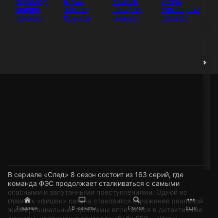
Всеволод
Юрий
Камиль
Игорь
И
Аравин
Харнас
Закиров
Ромащенко
Аб
Режиссёр
Режиссёр
Режиссёр
Режиссёр
Ак
В сериале «След» 8 сезон состоит из 163 серий, где
команда ФЭС продолжает сталкиваться с самыми
опасными и запутанными преступлениями. Одной из
главных «фишек» сезона становится отражение реальной
Главная
ТВ-каналы
Поиск
Ещё
жизни, социальные проблемы вплетаются в детективные