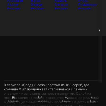
Всеволод
Юрий
Камиль
Игорь
И
Аравин
Харнас
Закиров
Ромащенко
Аб
Режиссёр
Режиссёр
Режиссёр
Режиссёр
Ак
В сериале «След» 8 сезон состоит из 163 серий, где
команда ФЭС продолжает сталкиваться с самыми
опасными и запутанными преступлениями. Одной из
главных «фишек» сезона становится отражение реальной
Главная
ТВ-каналы
Поиск
Ещё
жизни, социальные проблемы вплетаются в детективные