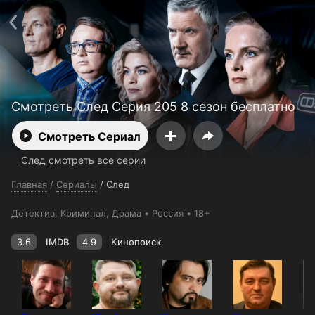
Поддержка:
support@24h.tv
О сервисе
Пользовательское соглашение
Политика конфиденциальности
Для партнёров
Открыть приложение
Ввести промокод
Установить на ТВ
Бесплатные каналы
Контакты
Смотреть След Серия 205 8 сезон бесплатно
Смотреть Сериал
След смотреть все серии
Главная
/
Сериалы
/
След
Детектив
,
Криминал
,
Драма
Россия
18+
3.6
IMDB
4.9
Кинопоиск