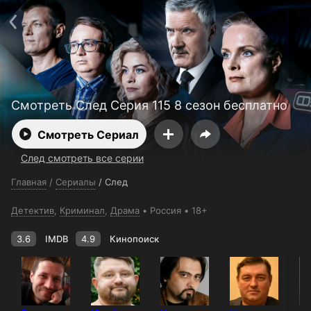
Поддержка:
support@24h.tv
О сервисе
Пользовательское соглашение
Политика конфиденциальности
Для партнёров
Открыть приложение
Ввести промокод
Установить на ТВ
Бесплатные каналы
Контакты
Смотреть След Серия 115 8 сезон бесплатно
Смотреть Сериал
След смотреть все серии
Главная
/
Сериалы
/
След
Детектив
,
Криминал
,
Драма
Россия
18+
3.6
IMDB
4.9
Кинопоиск