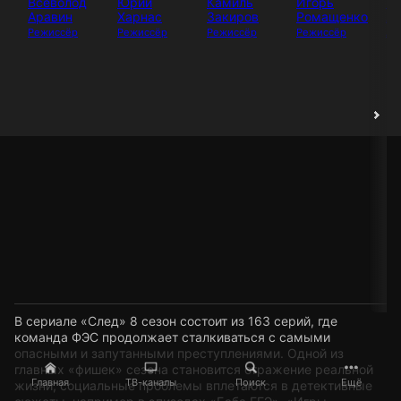
Всеволод
Юрий
Камиль
Игорь
И
Аравин
Харнас
Закиров
Ромащенко
Аб
Режиссёр
Режиссёр
Режиссёр
Режиссёр
Ак
В сериале «След» 8 сезон состоит из 163 серий, где
команда ФЭС продолжает сталкиваться с самыми
опасными и запутанными преступлениями. Одной из
главных «фишек» сезона становится отражение реальной
Главная
ТВ-каналы
Поиск
Ещё
жизни, социальные проблемы вплетаются в детективные