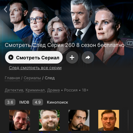
Поддержка:
support@24h.tv
О сервисе
Пользовательское соглашение
Политика конфиденциальности
Для партнёров
Открыть приложение
Ввести промокод
Установить на ТВ
Бесплатные каналы
Контакты
Смотреть След Серия 260 8 сезон бесплатно
Смотреть Сериал
След смотреть все серии
Главная
/
Сериалы
/
След
Детектив
,
Криминал
,
Драма
Россия
18+
3.6
IMDB
4.9
Кинопоиск