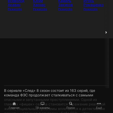
Всеволод
Юрий
Камиль
Игорь
И
Аравин
Харнас
Закиров
Ромащенко
Аб
Режиссёр
Режиссёр
Режиссёр
Режиссёр
Ак
В сериале «След» 8 сезон состоит из 163 серий, где
команда ФЭС продолжает сталкиваться с самыми
опасными и запутанными преступлениями. Одной из
главных «фишек» сезона становится отражение реальной
Главная
ТВ-каналы
Поиск
Ещё
жизни, социальные проблемы вплетаются в детективные