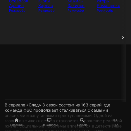
Всеволод
Юрий
Камиль
Игорь
И
Аравин
Харнас
Закиров
Ромащенко
Аб
Режиссёр
Режиссёр
Режиссёр
Режиссёр
Ак
В сериале «След» 8 сезон состоит из 163 серий, где
команда ФЭС продолжает сталкиваться с самыми
опасными и запутанными преступлениями. Одной из
главных «фишек» сезона становится отражение реальной
Главная
ТВ-каналы
Поиск
Ещё
жизни, социальные проблемы вплетаются в детективные