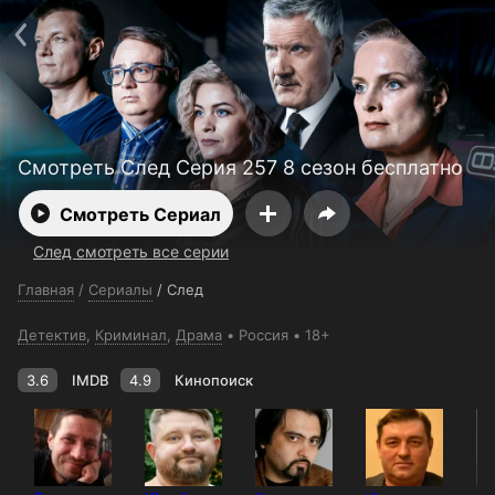
Поддержка:
support@24h.tv
О сервисе
Пользовательское соглашение
Политика конфиденциальности
Для партнёров
Открыть приложение
Ввести промокод
Установить на ТВ
Бесплатные каналы
Контакты
Смотреть След Серия 257 8 сезон бесплатно
Смотреть Сериал
След смотреть все серии
Главная
/
Сериалы
/
След
Детектив
,
Криминал
,
Драма
Россия
18+
3.6
IMDB
4.9
Кинопоиск