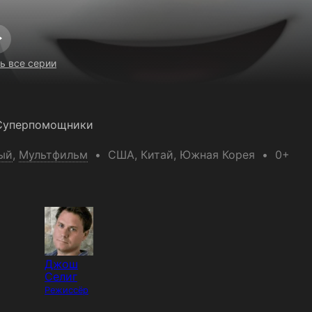
ь все серии
 Суперпомощники
ый
,
Мультфильм
США
, Китай
, Южная Корея
0+
Джош
Селиг
Режиссёр