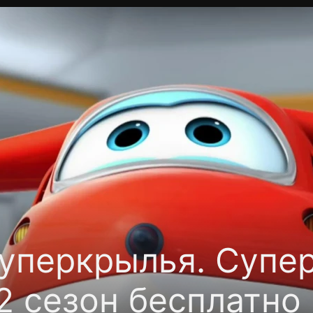
Политика конфиденциальности
Для партнёров
Отк
тные каналы
Контакты
уперкрылья. Суп
2 сезон бесплатно