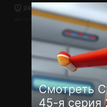
Поддержка:
support@24h.tv
О сервисе
Пользовательское соглашение
Ввести промокод
Установить на ТВ
Беспла
Смотреть С
45-я серия 