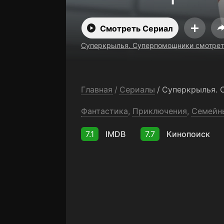
Смотреть Сериал
Суперкрылья. Суперпомощники смотрет
Главная
/
Сериалы
/
Суперкрылья.
Фантастика
,
Приключения
,
Семейн
7.1
IMDB
7.7
Кинопоиск