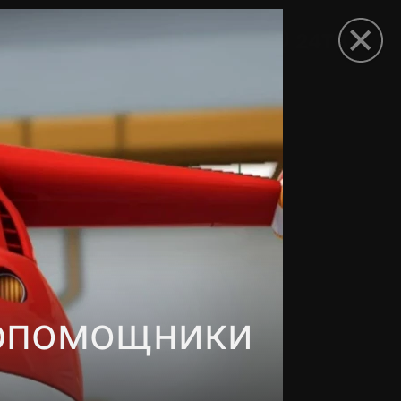
рыть приложение
ерпомощники