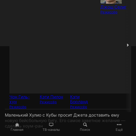
Джош Селиг
Режиссёр
Чон Гиль-
Кэти Пилон
Кэти
Ф
хун
Борланд
Ве
Режиссёр
Режиссёр
Режиссёр
Ре
Маленький Хулио с Кубы просит Джета доставить ему
новую бейсбольную биту. Его самое заветное желание —
сделать хоум-ран
Главная
ТВ-каналы
Поиск
Ещё