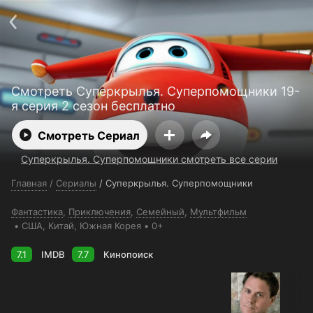
Поддержка:
support@24h.tv
О сервисе
Пользовательское соглашение
Политика конфиденциальности
Для партнёров
Открыть приложение
Ввести промокод
Смотреть Суперкрылья. Суперпомощники 19-
Установить на ТВ
Бесплатные каналы
Контакты
я серия 2 сезон бесплатно
Смотреть Сериал
Суперкрылья. Суперпомощники смотреть все серии
Главная
/
Сериалы
/
Суперкрылья. Суперпомощники
Фантастика
,
Приключения
,
Семейный
,
Мультфильм
США
, Китай
, Южная Корея
0+
7.1
IMDB
7.7
Кинопоиск