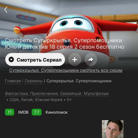
Поддержка:
support@24h.tv
О сервисе
Пользовательское соглашение
Политика конфиденциальности
Для партнёров
Открыть приложение
Ввести промокод
Смотреть Суперкрылья. Суперпомощники
Установить на ТВ
Бесплатные каналы
Контакты
Юный детектив 18 серия 2 сезон бесплатно
Смотреть Сериал
Суперкрылья. Суперпомощники смотреть все серии
Главная
/
Сериалы
/
Суперкрылья. Суперпомощники
Фантастика
,
Приключения
,
Семейный
,
Мультфильм
США
, Китай
, Южная Корея
0+
7.1
IMDB
7.7
Кинопоиск