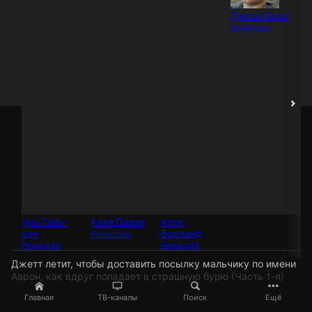
Джош Селиг
Режиссёр
Чон Гиль-
Кэти Пилон
Кэти
Ф
хун
Борланд
Ве
Режиссёр
Режиссёр
Режиссёр
Ре
Джетт летит, чтобы доставить посылку мальчику по имени
Аарон, как вдруг попадает в страшную бурю (Часть 1-я)
Главная
ТВ-каналы
Поиск
Ещё