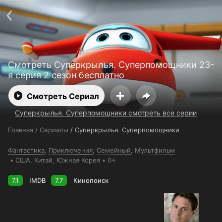
Поддержка:
support@24h.tv
О сервисе
Пользовательское соглашение
Политика конфиденциальности
Для партнёров
Открыть приложение
Ввести промокод
Смотреть Суперкрылья. Суперпомощники 23-
Установить на ТВ
Бесплатные каналы
Контакты
я серия 2 сезон бесплатно
Смотреть Сериал
Суперкрылья. Суперпомощники смотреть все серии
Главная
/
Сериалы
/
Суперкрылья. Суперпомощники
Фантастика
,
Приключения
,
Семейный
,
Мультфильм
США
, Китай
, Южная Корея
0+
7.1
IMDB
7.7
Кинопоиск