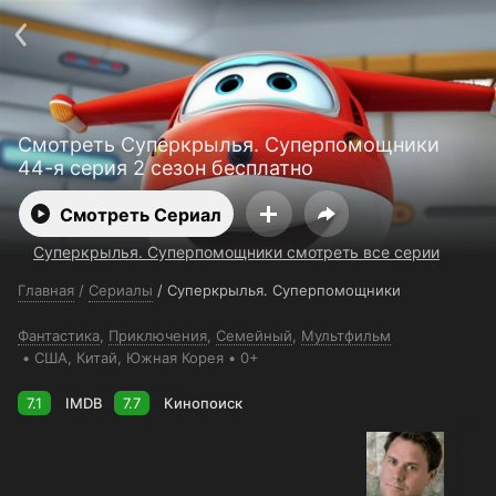
Поддержка:
support@24h.tv
О сервисе
Пользовательское соглашение
Политика конфиденциальности
Для партнёров
Открыть приложение
Ввести промокод
Смотреть Суперкрылья. Суперпомощники
Установить на ТВ
Бесплатные каналы
Контакты
44-я серия 2 сезон бесплатно
Смотреть Сериал
Суперкрылья. Суперпомощники смотреть все серии
Главная
/
Сериалы
/
Суперкрылья. Суперпомощники
Фантастика
,
Приключения
,
Семейный
,
Мультфильм
США
, Китай
, Южная Корея
0+
7.1
IMDB
7.7
Кинопоиск