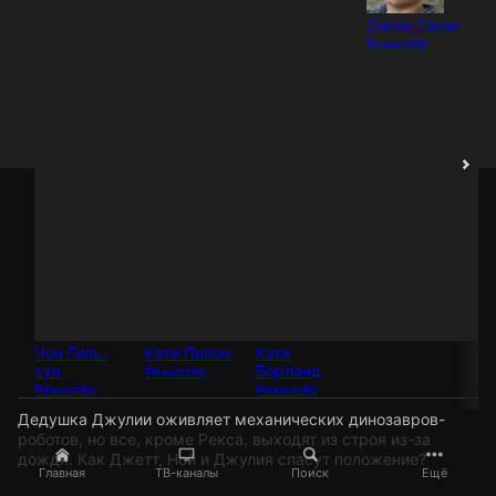
Джош Селиг
Режиссёр
Чон Гиль-
Кэти Пилон
Кэти
Ф
хун
Борланд
Ве
Режиссёр
Режиссёр
Режиссёр
Ре
Дедушка Джулии оживляет механических динозавров-
роботов, но все, кроме Рекса, выходят из строя из-за
дождя. Как Джетт, Ной и Джулия спасут положение?
Главная
ТВ-каналы
Поиск
Ещё