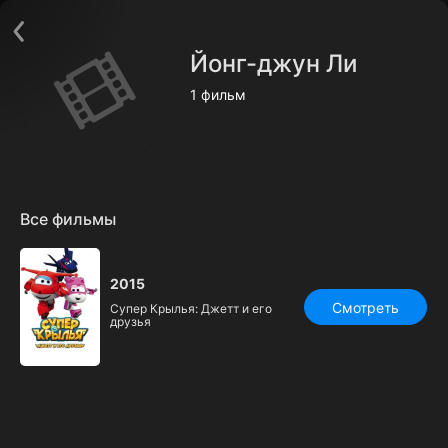
Поддержка:
support@24h.tv
О сервисе
Пользовательское соглашение
Йонг-джун Ли
Политика конфиденциальности
Для партнёров
1 фильм
Открыть приложение
Ввести промокод
Установить на ТВ
Бесплатные каналы
Контакты
Все фильмы
2015
Смотреть
Супер Крылья: Джетт и его
друзья