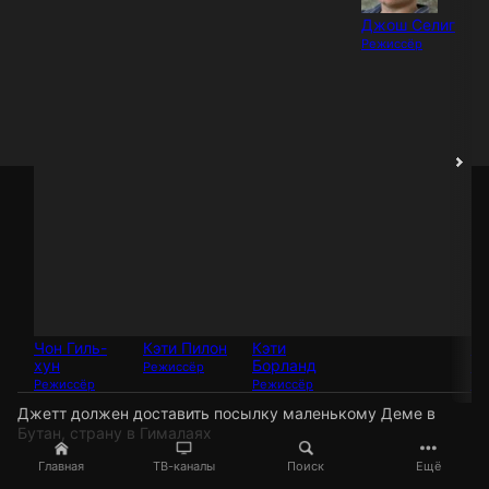
Джош Селиг
Режиссёр
Чон Гиль-
Кэти Пилон
Кэти
Ф
хун
Борланд
Ве
Режиссёр
Режиссёр
Режиссёр
Ре
Джетт должен доставить посылку маленькому Деме в
Бутан, страну в Гималаях
Главная
ТВ-каналы
Поиск
Ещё