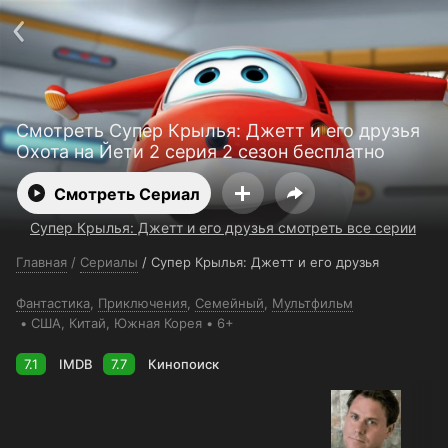
Поддержка:
support@24h.tv
О сервисе
Пользовательское соглашение
Политика конфиденциальности
Для партнёров
Открыть приложение
Ввести промокод
Смотреть Супер Крылья: Джетт и его друзья
Установить на ТВ
Бесплатные каналы
Контакты
Охота на Йети 2 серия 2 сезон бесплатно
Смотреть Сериал
Супер Крылья: Джетт и его друзья смотреть все серии
Главная
/
Сериалы
/
Супер Крылья: Джетт и его друзья
Фантастика
,
Приключения
,
Семейный
,
Мультфильм
США
, Китай
, Южная Корея
6+
7.1
IMDB
7.7
Кинопоиск