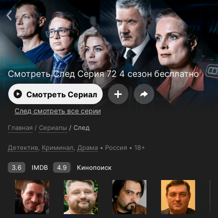
Поддержка:
support@24h.tv
О сервисе
Пользовательское соглашение
Политика конфиденциальности
Для партнёров
Открыть приложение
Ввести промокод
Установить на ТВ
Бесплатные каналы
Контакты
Смотреть След Серия 72 4 сезон бесплатно
Смотреть Сериал
След смотреть все серии
Главная
/
Сериалы
/
След
Детектив
,
Криминал
,
Драма
Россия
18+
3.6
IMDB
4.9
Кинопоиск