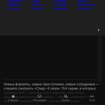
Всеволод
Юрий
Камиль
Игорь
И
Аравин
Харнас
Закиров
Ромащенко
Аб
Режиссёр
Режиссёр
Режиссёр
Режиссёр
Ак
Новые форматы, новые преступники, новые сотрудники —
спешите смотреть «След» 4 сезон: 154 серии, в которых
команда ФЭС сталкивается с новыми, еще более
запутанными преступлениями. Главным отличием этого
Главная
ТВ-каналы
Поиск
Ещё
сезона от прошлых является включение в него