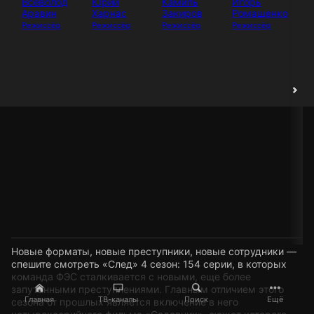
Всеволод
Юрий
Камиль
Игорь
И
Аравин
Харнас
Закиров
Ромащенко
Аб
Режиссёр
Режиссёр
Режиссёр
Режиссёр
Ак
Новые форматы, новые преступники, новые сотрудники —
спешите смотреть «След» 4 сезон: 154 серии, в которых
команда ФЭС сталкивается с новыми, еще более
запутанными преступлениями. Главным отличием этого
Главная
ТВ-каналы
Поиск
Ещё
сезона от прошлых является включение в него