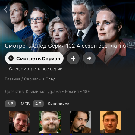
Поддержка:
support@24h.tv
О сервисе
Пользовательское соглашение
Политика конфиденциальности
Для партнёров
Открыть приложение
Ввести промокод
Установить на ТВ
Бесплатные каналы
Контакты
Смотреть След Серия 102 4 сезон бесплатно
Смотреть Сериал
След смотреть все серии
Главная
/
Сериалы
/
След
Детектив
,
Криминал
,
Драма
Россия
18+
3.6
IMDB
4.9
Кинопоиск