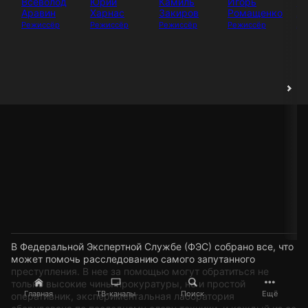
Всеволод
Юрий
Камиль
Игорь
И
Аравин
Харнас
Закиров
Ромащенко
Аб
Режиссёр
Режиссёр
Режиссёр
Режиссёр
Ак
В Федеральной Экспертной Службе (ФЭС) собрано все, что
может помочь расследованию самого запутанного
преступления. В нее за помощью могут обратиться не
только высокие чины прокуратуры, но и простой
Главная
ТВ-каналы
Поиск
Ещё
оперативник, экспериментальная лаборатория