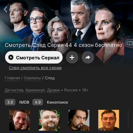
Поддержка:
support@24h.tv
О сервисе
Пользовательское соглашение
Политика конфиденциальности
Для партнёров
Открыть приложение
Ввести промокод
Установить на ТВ
Бесплатные каналы
Контакты
Смотреть След Серия 44 4 сезон бесплатно
Смотреть Сериал
След смотреть все серии
Главная
/
Сериалы
/
След
Детектив
,
Криминал
,
Драма
Россия
18+
3.6
IMDB
4.9
Кинопоиск