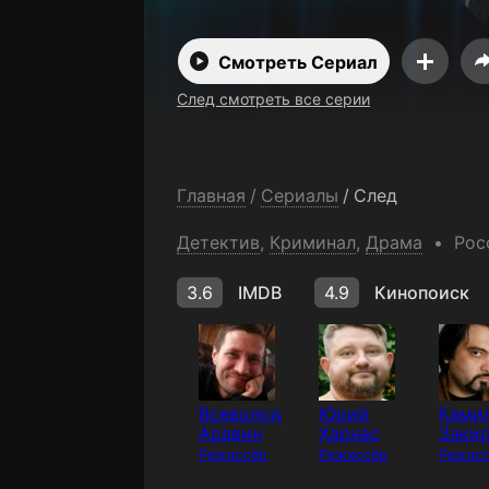
Смотреть Сериал
След смотреть все серии
Главная
/
Сериалы
/
След
Детектив
,
Криминал
,
Драма
Рос
3.6
IMDB
4.9
Кинопоиск
Всеволод
Юрий
Ками
Аравин
Харнас
Заки
Режиссёр
Режиссёр
Режис