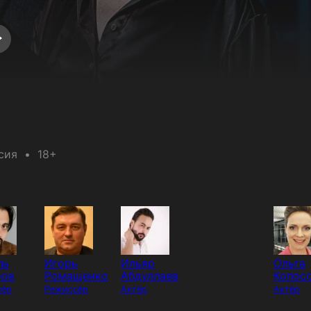
сия
18+
ль
Игорь
Ильяр
Ольга
ров
Ромащенко
Абдуллаев
Копос
сёр
Режиссёр
Актёр
Актёр