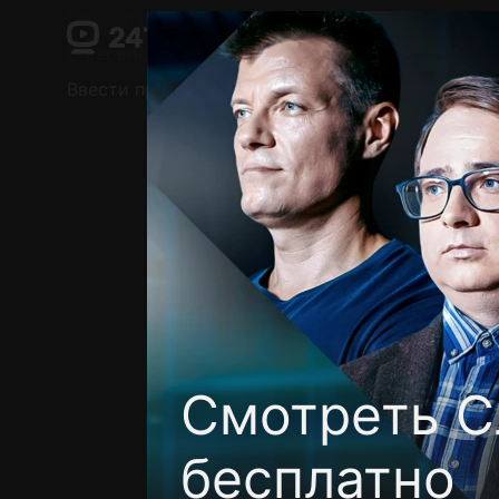
Поддержка:
support@24h.tv
О сервисе
Пользовательское соглашение
Ввести промокод
Установить на ТВ
Беспла
Смотреть С
бесплатно