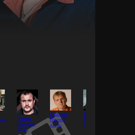
Сергей
Владимир
Ольга
Павел
ова
Пиоро
Ташлыков
Мокши
Шуваев
Актёр
Актёр
Актёр
Актёр