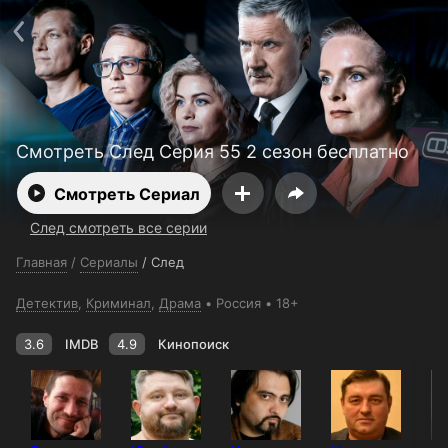
Поддержка:
support@24h.tv
О сервисе
Пользовательское соглашение
Политика конфиденциальности
Для партнёров
Открыть приложение
Ввести промокод
Установить на ТВ
Бесплатные каналы
Контакты
Смотреть След Серия 55 2 сезон бесплатно
Смотреть Сериал
След смотреть все серии
Главная
/
Сериалы
/
След
Детектив
,
Криминал
,
Драма
Россия
18+
3.6
IMDB
4.9
Кинопоиск