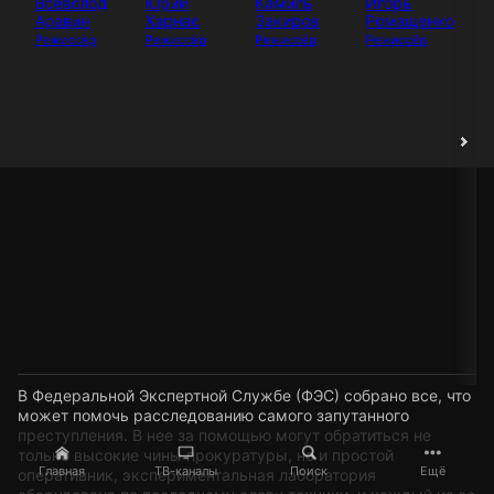
Всеволод
Юрий
Камиль
Игорь
И
Аравин
Харнас
Закиров
Ромащенко
Аб
Режиссёр
Режиссёр
Режиссёр
Режиссёр
Ак
В Федеральной Экспертной Службе (ФЭС) собрано все, что
может помочь расследованию самого запутанного
преступления. В нее за помощью могут обратиться не
только высокие чины прокуратуры, но и простой
Главная
ТВ-каналы
Поиск
Ещё
оперативник, экспериментальная лаборатория