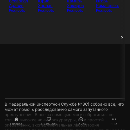
Всеволод
Юрий
Камиль
Игорь
И
Аравин
Харнас
Закиров
Ромащенко
Аб
Режиссёр
Режиссёр
Режиссёр
Режиссёр
Ак
В Федеральной Экспертной Службе (ФЭС) собрано все, что
может помочь расследованию самого запутанного
преступления. В нее за помощью могут обратиться не
только высокие чины прокуратуры, но и простой
Главная
ТВ-каналы
Поиск
Ещё
оперативник, экспериментальная лаборатория