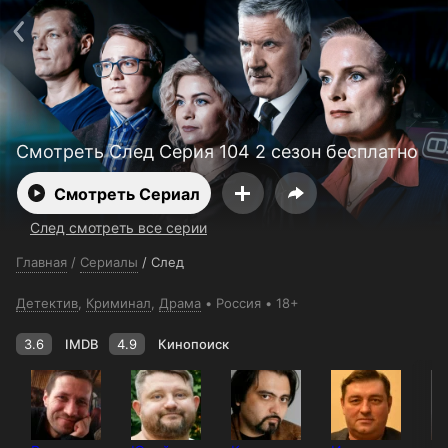
Поддержка:
support@24h.tv
О сервисе
Пользовательское соглашение
Политика конфиденциальности
Для партнёров
Открыть приложение
Ввести промокод
Установить на ТВ
Бесплатные каналы
Контакты
Смотреть След Серия 104 2 сезон бесплатно
Смотреть Сериал
След смотреть все серии
Главная
/
Сериалы
/
След
Детектив
,
Криминал
,
Драма
Россия
18+
3.6
IMDB
4.9
Кинопоиск