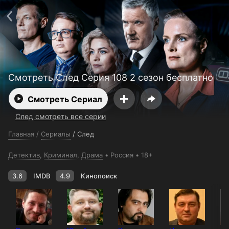
Поддержка:
support@24h.tv
О сервисе
Пользовательское соглашение
Политика конфиденциальности
Для партнёров
Открыть приложение
Ввести промокод
Установить на ТВ
Бесплатные каналы
Контакты
Смотреть След Серия 108 2 сезон бесплатно
Смотреть Сериал
След смотреть все серии
Главная
/
Сериалы
/
След
Детектив
,
Криминал
,
Драма
Россия
18+
3.6
IMDB
4.9
Кинопоиск