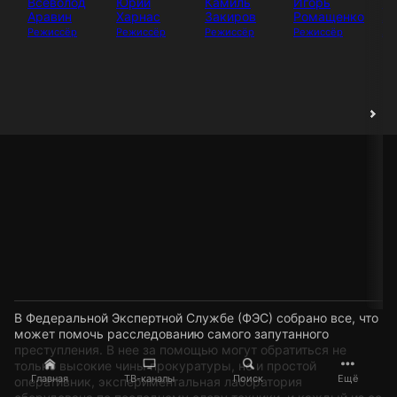
Всеволод
Юрий
Камиль
Игорь
И
Аравин
Харнас
Закиров
Ромащенко
Аб
Режиссёр
Режиссёр
Режиссёр
Режиссёр
Ак
В Федеральной Экспертной Службе (ФЭС) собрано все, что
может помочь расследованию самого запутанного
преступления. В нее за помощью могут обратиться не
только высокие чины прокуратуры, но и простой
Главная
ТВ-каналы
Поиск
Ещё
оперативник, экспериментальная лаборатория