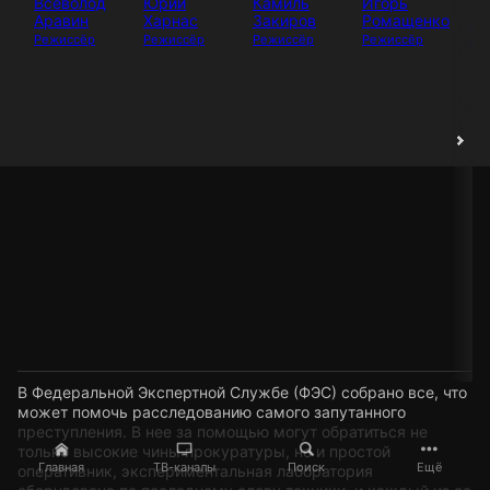
Всеволод
Юрий
Камиль
Игорь
И
Аравин
Харнас
Закиров
Ромащенко
Аб
Режиссёр
Режиссёр
Режиссёр
Режиссёр
Ак
В Федеральной Экспертной Службе (ФЭС) собрано все, что
может помочь расследованию самого запутанного
преступления. В нее за помощью могут обратиться не
только высокие чины прокуратуры, но и простой
Главная
ТВ-каналы
Поиск
Ещё
оперативник, экспериментальная лаборатория