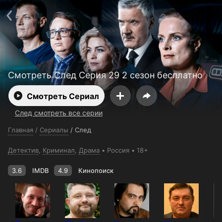
Поддержка:
support@24h.tv
О сервисе
Пользовательское соглашение
Политика конфиденциальности
Для партнёров
Открыть приложение
Ввести промокод
Установить на ТВ
Бесплатные каналы
Контакты
Смотреть След Серия 29 2 сезон бесплатно
Смотреть Сериал
След смотреть все серии
Главная
/
Сериалы
/
След
Детектив
,
Криминал
,
Драма
Россия
18+
3.6
IMDB
4.9
Кинопоиск