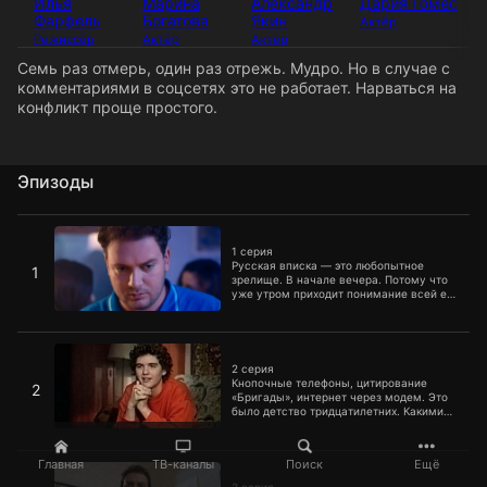
Илья
Марина
Александр
Дария Гомес
Ал
Фарфель
Богатова
Якин
Ку
Актёр
Режиссёр
Актёр
Актёр
Ак
Семь раз отмерь, один раз отрежь. Мудро. Но в случае с
комментариями в соцсетях это не работает. Нарваться на
конфликт проще простого.
Эпизоды
1 серия
1 серия
Русская вписка ― это любопытное
1
зрелище. В начале вечера. Потому что
уже утром приходит понимание всей ее
бессмысленности и беспощадности.
2 серия
2 серия
Кнопочные телефоны, цитирование
2
«Бригады», интернет через модем. Это
было детство тридцатилетних. Какими
они запомнили свои двухтысячные?
3 серия
Главная
ТВ-каналы
Поиск
Ещё
3 серия