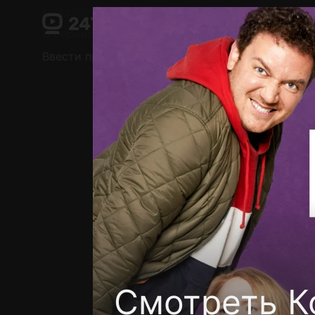
Поддержка:
support@24h.tv
О сервисе
Пользовательское соглашение
Ввести промокод
Установить на ТВ
Беспла
Смотреть К