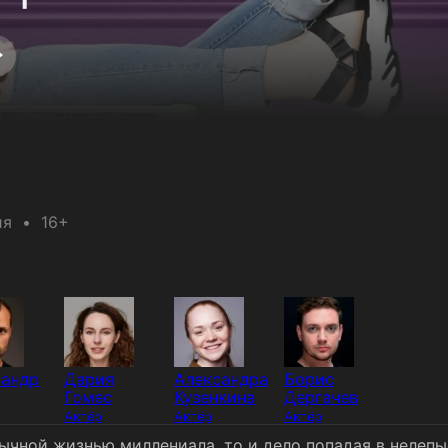
ия
16+
сандр
Дария
Александра
Борис
Гомес
Кузенкина
Дергачев
Актёр
Актёр
Актёр
чной жизнью миллениала, то и дело попадая в нелепы