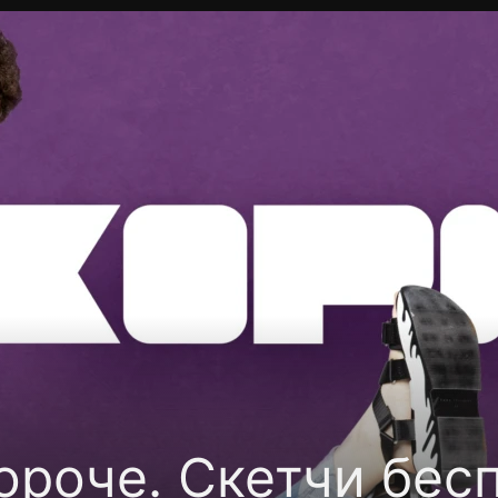
Политика конфиденциальности
Для партнёров
Отк
тные каналы
Контакты
ороче. Скетчи бес