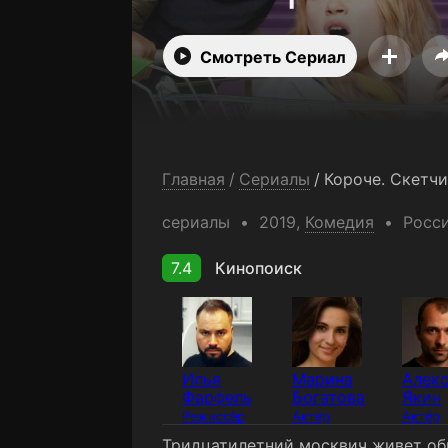
Смотреть Сериал
Главная
/
Сериалы
/
Короче. Скетчи
сериалы
2019,
Комедия
Росс
7.4
Кинопоиск
Илья
Марина
Алек
Фарфель
Богатова
Якин
Режиссёр
Актёр
Актёр
Тридцатилетний москвич живет обы