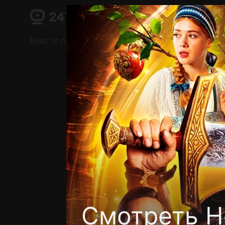
Поддержка:
support@24h.tv
О сервисе
Пользовательское соглашение
Ввести промокод
Установить на ТВ
Беспла
Смотреть Н