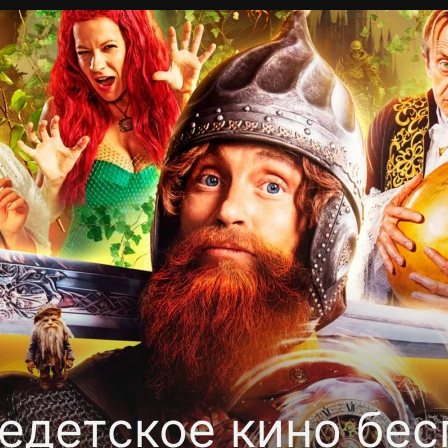
Политика конфиденциальности
Для партнёров
Отк
тные каналы
Контакты
едетское кино бес