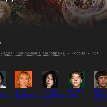
о
омедия
,
Приключения
,
Мелодрама
Россия
12+
я
Ольга
Настасья
Кай Гетц
Юрий
кова
Прокофьева
Самбурская
Чурси
Актёр
Актёр
Актёр
Актёр