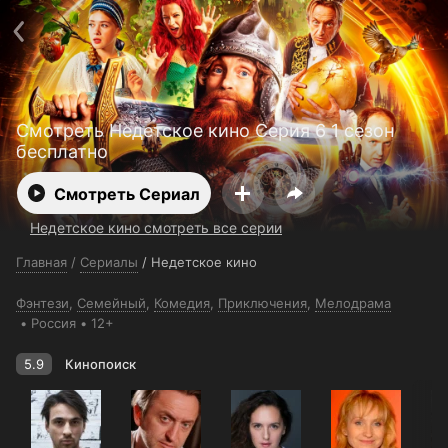
Поддержка:
support@24h.tv
О сервисе
Пользовательское соглашение
Политика конфиденциальности
Для партнёров
Открыть приложение
Ввести промокод
Смотреть Недетское кино Серия 6 1 сезон
Установить на ТВ
Бесплатные каналы
Контакты
бесплатно
Смотреть Сериал
Недетское кино смотреть все серии
Главная
/
Сериалы
/
Недетское кино
Фэнтези
,
Семейный
,
Комедия
,
Приключения
,
Мелодрама
Россия
12+
5.9
Кинопоиск