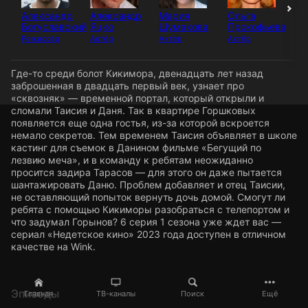
Александр
Александр
Мария
Ольга
На
Богуславский
Яцко
Шумакова
Прокофьева
С
Режиссёр
Актёр
Актёр
Актёр
Ак
Где-то среди болот Кикимора, двенадцать лет назад
заброшенная в двадцать первый век, узнает про
«сквозняк» — временной портал, который открыли и
сломали Таисия и Даня. Так в квартире Горшковых
появляется еще одна гостья, из-за которой вскроется
немало секретов. Тем временем Таисия объявляет в школе
кастинг для съемок в Данином фильме «Бегущий по
лезвию меча», и в команду к ребятам неожиданно
просится задира Тарасов — для этого он даже пытается
шантажировать Даню. Проблем добавляет и отец Таисии,
не оставляющий попыток вернуть дочь домой. Смогут ли
ребята с помощью Кикиморы разобраться с телепортом и
что задумал Горынов? 6 серия 1 сезона уже ждет вас —
сериал «Недетское кино» 2023 года доступен в отличном
качестве на Wink.
Эпизоды
Главная
ТВ-каналы
Поиск
Ещё