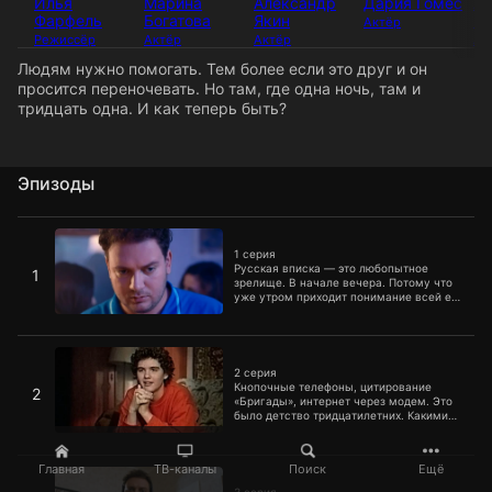
Илья
Марина
Александр
Дария Гомес
Ал
Фарфель
Богатова
Якин
Ку
Актёр
Режиссёр
Актёр
Актёр
Ак
Людям нужно помогать. Тем более если это друг и он
просится переночевать. Но там, где одна ночь, там и
тридцать одна. И как теперь быть?
Эпизоды
1 серия
1 серия
Русская вписка ― это любопытное
1
зрелище. В начале вечера. Потому что
уже утром приходит понимание всей ее
бессмысленности и беспощадности.
2 серия
2 серия
Кнопочные телефоны, цитирование
2
«Бригады», интернет через модем. Это
было детство тридцатилетних. Какими
они запомнили свои двухтысячные?
3 серия
Главная
ТВ-каналы
Поиск
Ещё
3 серия