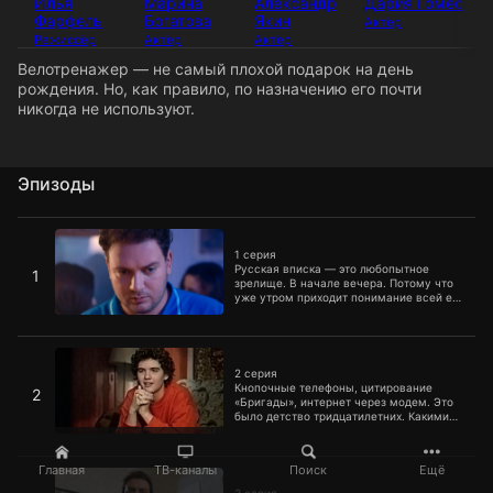
Илья
Марина
Александр
Дария Гомес
Ал
Фарфель
Богатова
Якин
Ку
Актёр
Режиссёр
Актёр
Актёр
Ак
Велотренажер ― не самый плохой подарок на день
рождения. Но, как правило, по назначению его почти
никогда не используют.
Эпизоды
1 серия
1 серия
Русская вписка ― это любопытное
1
зрелище. В начале вечера. Потому что
уже утром приходит понимание всей ее
бессмысленности и беспощадности.
2 серия
2 серия
Кнопочные телефоны, цитирование
2
«Бригады», интернет через модем. Это
было детство тридцатилетних. Какими
они запомнили свои двухтысячные?
3 серия
Главная
ТВ-каналы
Поиск
Ещё
3 серия