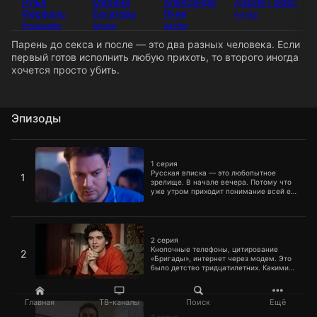
Илья
Марина
Александр
Дария Гомес
Ал
Фарфель
Богатова
Якин
Ку
Актёр
Режиссёр
Актёр
Актёр
Ак
Парень до секса и после ― это два разных человека. Если
первый готов исполнить любую прихоть, то второго иногда
хочется просто убить.
Эпизоды
1 серия
1 серия
Русская вписка ― это любопытное
1
зрелище. В начале вечера. Потому что
уже утром приходит понимание всей ее
бессмысленности и беспощадности.
2 серия
2 серия
Кнопочные телефоны, цитирование
2
«Бригады», интернет через модем. Это
было детство тридцатилетних. Какими
они запомнили свои двухтысячные?
3 серия
Главная
ТВ-каналы
Поиск
Ещё
3 серия